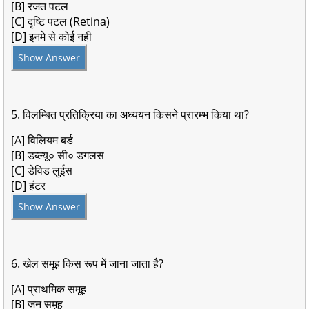
[B] रजत पटल
[C] दृष्टि पटल (Retina)
[D] इनमे से कोई नही
Show Answer
5. विलम्बित प्रतिक्रिया का अध्ययन किसने प्रारम्भ किया था?
[A] विलियम बर्ड
[B] डब्ल्यू० सी० डगलस
[C] डेविड लुईस
[D] हंटर
Show Answer
6. खेल समूह किस रूप में जाना जाता है?
[A] प्राथमिक समूह
[B] जन समूह