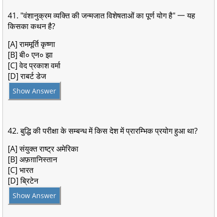
41. "वंशानुक्रम व्यक्ति की जन्मजात विशेषताओं का पूर्ण योग है" 一 यह
किसका कथन है?
[A] राममूर्ति कृष्णा
[B] बी० एन० झा
[C] वेद प्रकाश वर्मा
[D] राबर्ट डेज
Show Answer
42. बुद्धि की परीक्षा के सम्बन्ध में किस देश में प्रारम्भिक प्रयोग हुआ था?
[A] संयुक्त राष्ट्र अमेरिका
[B] अफ़ग़ानिस्तान
[C] भारत
[D] ब्रिटेन
Show Answer