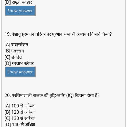
[D] समूह व्यवहार
Show Answer
19. वंशानुक्रम का चरित्र पर प्रभाव सम्बन्धी अध्ययन किसने किया?
[A] राबर्ट्ससन
[B] एंडरसन
[C] डंगडेल
[D] गस्ताभ फ्लेचर
Show Answer
20. प्रतिभाशाली बालक की बुद्धि-लब्धि (IQ) कितना होता है?
[A] 100 से अधिक
[B] 120 से अधिक
[C] 130 से अधिक
[D] 140 से अधिक