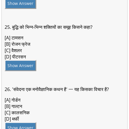
Show Answer
25. बुद्धि को भिन्न-भिन्न शक्तियों का समूह किसने कहा?
[A] टामसन
[B] रोजन फ्रेज
[C] वैशलर
[D] पीटरसन
Show Answer
26. 'संवेदना एक मनोवैज्ञानिक कथन है' 一 यह किसका विचार है?
[A] गोर्डन
[B] गाल्टन
[C] कालसनिक
[D] मर्फी
Show Answer