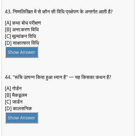
43. निम्मलिखित में से कौन सी विधि प्रक्षेपण के अन्तर्गत आती है?
[A] कथा बोध परीक्षण
[B] अन्त:करण विधि
[C] मूल्यांकन विधि
[D] साक्षात्कार विधि
Show Answer
44. "रूचि उत्पन्न किया हुआ ध्यान है" 一 यह किसका कथन है?
[A] गोर्डन
[B] मैकडूलम
[C] जार्डन
[D] कालसनिक
Show Answer