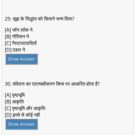
29. सूझ के सिद्धांत को किसने जन्म दिया?
[A] जॉन लॉक ने
[B] गॉरिसन ने
[C] गैस्टाल्टवादियों
[D] एडल ने
Show Answer
30. संवेदना का प्रात्यक्षीकरण किस पर आधारित होता है?
[A] पृष्ठभूमि
[B] आकृति
[C] पृष्ठभूमि और आकृति
[D] इनमे से कोई नही
Show Answer