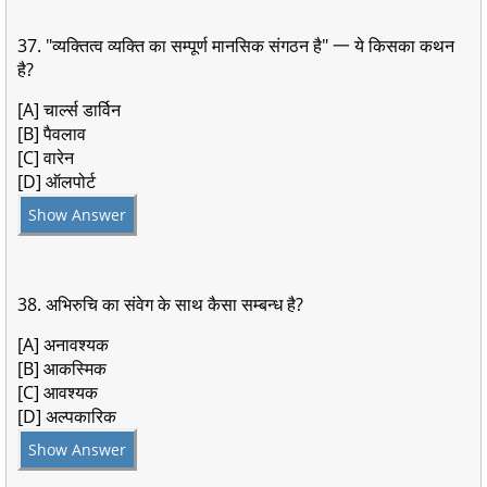
37. "व्यक्तित्व व्यक्ति का सम्पूर्ण मानसिक संगठन है" 一 ये किसका कथन
है?
[A] चार्ल्स डार्विन
[B] पैवलाव
[C] वारेन
[D] ऑलपोर्ट
Show Answer
38. अभिरुचि का संवेग के साथ कैसा सम्बन्ध है?
[A] अनावश्यक
[B] आकस्मिक
[C] आवश्यक
[D] अल्पकारिक
Show Answer