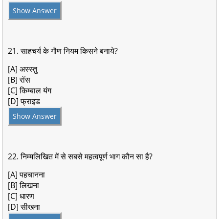
Show Answer
21. साहचर्य के गौण नियम किसने बनाये?
[A] अस्स्तु
[B] रॉस
[C] किम्बाल यंग
[D] फ्राइड
Show Answer
22. निम्मलिखित में से सबसे महत्वपूर्ण भाग कौन सा है?
[A] पहचानना
[B] लिखना
[C] धारण
[D] सीखना