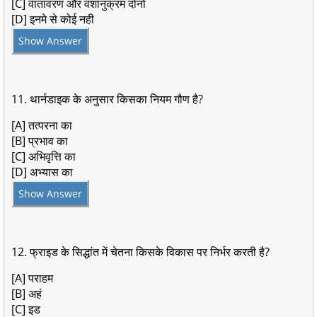
[C] वातावरण और वंशानुक्रम दोनों
[D] इनमे से कोई नही
Show Answer
11. थार्नडाइक के अनुसार किसका नियम गौण है?
[A] तत्परना का
[B] प्रभाव का
[C] अभिवृत्ति का
[D] अभ्यास का
Show Answer
12. फ्राइड के सिद्धांत में चेतना किसके विकास पर निर्भर करती है?
[A] पराहम
[B] अहं
[C] इड