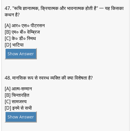
47. "रूचि ज्ञानात्मक, क्रियात्मक और भावनात्मक होती है" 一 यह किसका
कथन है?
[A] आर० एस० पीटरसन
[B] एम० बी० वेम्ब्रिज
[C] के० डी० स्मिथ
[D] भाटिया
Show Answer
48. मानसिक रूप से स्वस्थ व्यक्ति की क्या विशेषता है?
[A] आत्म-सम्मान
[B] चिन्तारहित
[C] सामजस्य
[D] इनमे से सभी
Show Answer