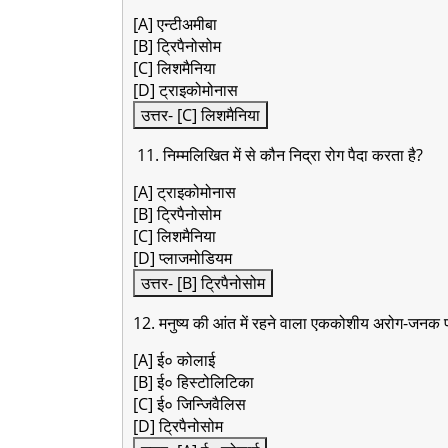
[A] एन्टीअमीबा
[B] ट्रिपैनोसोम
[C] लिशमैनिया
[D] ट्राइकोमोनास
उत्तर- [C] लिशमैनिया
11. निम्मलिखित में से कौन निद्रा रोग पैदा करता है?
[A] ट्राइकोमोनास
[B] ट्रिपैनोसोम
[C] लिशमैनिया
[D] प्लाजमोडियम
उत्तर- [B] ट्रिपैनोसोम
12. मनुष्य की आंत में रहने वाला एककोशीय अरोग-जनक
[A] ई० कोलाई
[B] ई० हिस्टोलिटिका
[C] ई० जिन्जिवैलिस
[D] ट्रिपैनोसोम