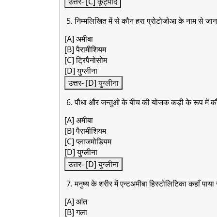
उत्तर- [C] कूट्पाद
5. निम्मलिखित में से कौन हरा प्रोटोजोआ के नाम से जान
[A] अमीबा
[B] पैरामीशियम
[C] ट्रिपैनोसोम
[D] युग्लीना
उत्तर- [D] युग्लीना
6. पौधा और जन्तुओ के बीच की योजक कड़ी के रूप में क
[A] अमीबा
[B] पैरामीशियम
[C] प्लाजमोडियम
[D] युग्लीना
उत्तर- [D] युग्लीना
7. मनुष्य के शरीर में एन्टअमीबा हिस्टोलिटिका कहाँ पाया 
[A] आंत
[B] गला