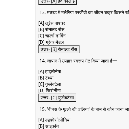
उत्तर- [A] ई० कोलाई
13. मच्छड में मलेरिया परजीवी का जीवन चक्र किसने ख
[A] लुईस पाश्चर
[B] रोनाल्ड रोंस
[C] चार्ल्स डार्विन
[D] ग्रेगर मेंडल
उत्तर- [B] रोनाल्ड रोंस
14. जापान में उपहार स्वरूप भेट किया जाता है一
[A] हाइलोनेमा
[B] टेथ्या
[C] युप्लेक्टेला
[D] फिरोनीमा
उत्तर- [C] युप्लेक्टेला
15. 'वीनस के फूलो की डलिया' के नाम से कौन जाना जा
[A] ल्यूकोसोलीनिया
[B] साइकॉन