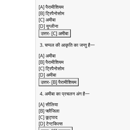
[A] पैरामीशियम
[B] ट्रिपैनोसोम
[C] अमीबा
[D] युग्लीना
उत्तर- [C] अमीबा
3. चप्पल की आकृति का जन्तु है一
[A] अमीबा
[B] पैरामीशियम
[C] ट्रिपैनोसोम
[D] अमीबा
उत्तर- [B] पैरामीशियम
4. अमीबा का प्रचलन अंग है一
[A] सीलिया
[B] फ्लैजिला
[C] कूट्पाद
[D] टेन्टकिल्स