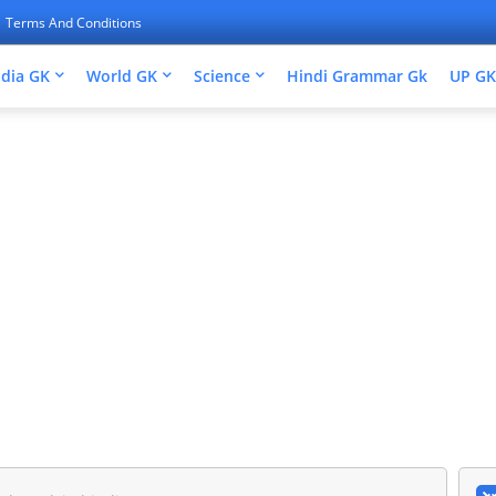
Terms And Conditions
ndia GK
World GK
Science
Hindi Grammar Gk
UP GK