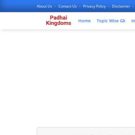
About Us
Contact Us
Privacy Policy
Disclaimer
Home
Topic Wise Gk
I