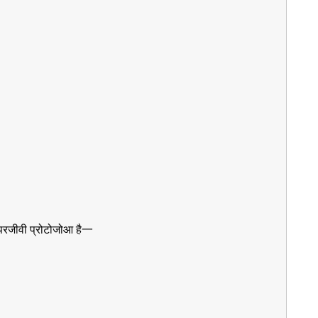
 परजीवी प्रोटोजोआ है一