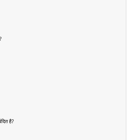
है?
ंदित है?