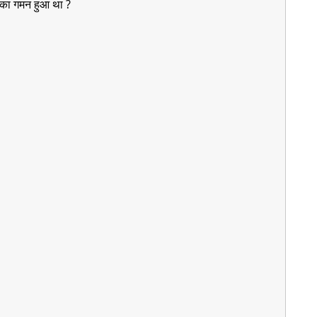
्म का गमन हुआ था ?
?