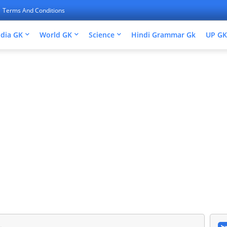
Terms And Conditions
ndia GK
World GK
Science
Hindi Grammar Gk
UP GK