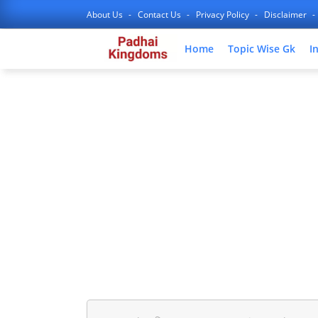
About Us
Contact Us
Privacy Policy
Disclaimer
Home
Topic Wise Gk
I