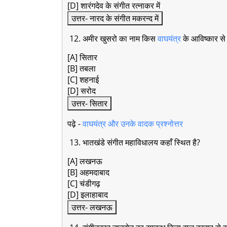
[D] शारंगदेव के संगीत रत्नाकर में
उत्तर- नारद के संगीत मकरन्द में
12. अमीर खुसरो का नाम किस
वाघयंत्र
के आविष्कार से 
[A] सितार
[B] तबला
[C] शहनाई
[D] सरोद
उत्तर- सितार
पढ़े -
वाघयंत्र और उनके वादक प्रश्नोत्तर
13. भातखंडे संगीत महाविधालय कहाँ स्थित है?
[A] लखनऊ
[B] अहमदाबाद
[C] चंडीगढ़
[D] इलाहाबाद
उत्तर- लखनऊ