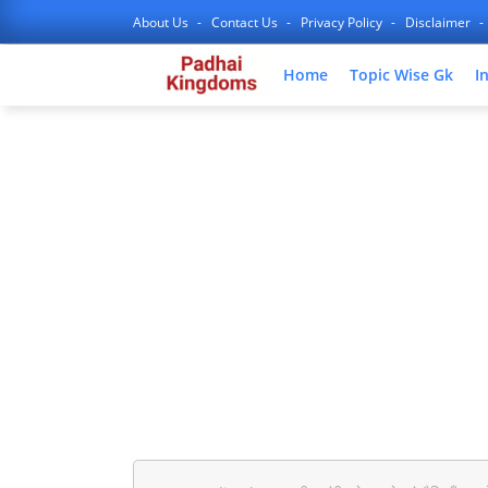
About Us
Contact Us
Privacy Policy
Disclaimer
Home
Topic Wise Gk
I