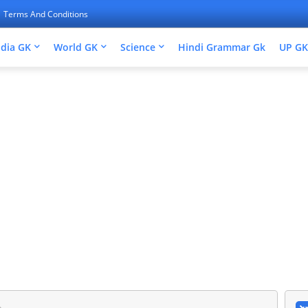
Terms And Conditions
ndia GK
World GK
Science
Hindi Grammar Gk
UP GK