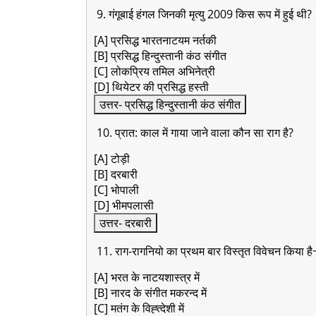
9. गंगूबाई हंगल जिनकी मृत्यु 2009 किस रूप में हुई थी?
[A] प्रसिद्ध भारतनाटयम नर्तकी
[B] प्रसिद्ध हिन्दुस्तानी कंठ संगीत
[C] लोकप्रिय तमिल अभिनेत्री
[D] थियेटर की प्रसिद्ध हस्ती
उत्तर- प्रसिद्ध हिन्दुस्तानी कंठ संगीत
10. प्रात: काल में गाया जाने वाला कौन सा राग है?
[A] टोड़ी
[B] दरबारी
[C] भोपाली
[D] भीमपलासी
उत्तर- दरबारी
11. राग-रागनियो का प्रथम बार विस्तृत विवेचन किया ह
[A] भरत के नाटयशास्त्र में
[B] नारद के संगीत मकरन्द में
[C] मतंग के विह्त्देशी में