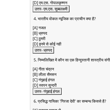
[D] एम.एस. गोपालकृष्णन
उत्तर- एम.एस. सुब्बलक्ष्मी
4. भारतीय वोकल म्यूजिक का प्राचीन क्या है?
[A] गजल
[B] ध्रुपद
[C] ठुमरी
[D] इनमे से कोई नही
उत्तर- ध्रुपद
5. निम्मलिखित में कौन सा एक हिन्दुस्तानी शास्त्रीय स
[A] गीता चंद्रन
[B] लीला सैमसन
[C] गंगूबाई हंगल
[D] स्वपन सुन्दरी
उत्तर- गंगूबाई हंगल
6. प्रसिद्ध गायिका 'गिरजा देवी' का सम्बन्ध किससे है?